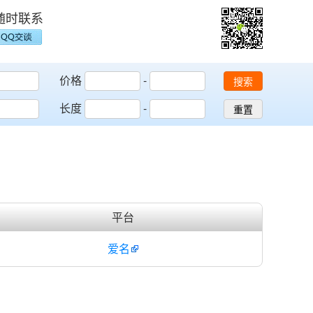
随时联系
价格
-
搜索
长度
-
重置
平台
爱名