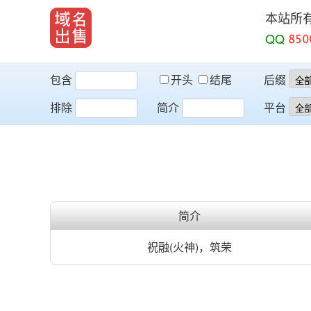
本站所
QQ
包含
开头
结尾
后缀
排除
简介
平台
简介
祝融(火神)，筑荣